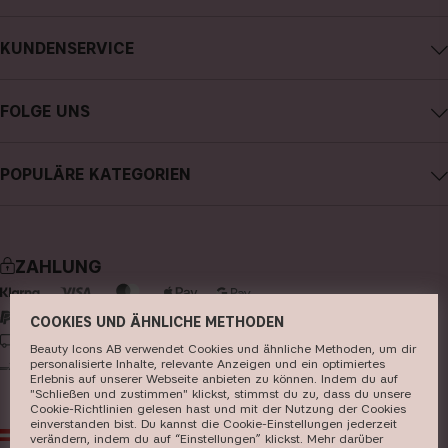
Impressum
KUNDENSERVICE
Über CAIA Cosmetics
CAIA kontaktieren
Karriere
FOLGE UNS
Kauf widerrufen
Allgemeine Geschäftsbedingungen
Instagram
Meine Bestellung verfolgen
Datenschutzerklärung
POPULÄRE KATEGORIEN
Facebook
FAQs
Cookies
neuheiten
YouTube
Bewertungen
Presse
bestseller
TikTok
Store
ZAHLUNG
make-up
Pinterest
hautpflege
COOKIES UND ÄHNLICHE METHODEN
LIEFERUNG
Beauty Icons AB verwendet Cookies und ähnliche Methoden, um dir
haarpflege
personalisierte Inhalte, relevante Anzeigen und ein optimiertes
Erlebnis auf unserer Webseite anbieten zu können. Indem du auf
parfüm
"Schließen und zustimmen" klickst, stimmst du zu, dass du unsere
Cookie-Richtlinien gelesen hast und mit der Nutzung der Cookies
pinsel & zubehör
einverstanden bist. Du kannst die Cookie-Einstellungen jederzeit
AT
EUR
verändern, indem du auf “Einstellungen” klickst. Mehr darüber