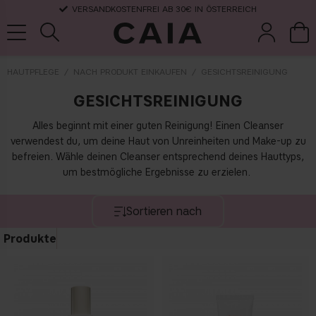
VERSANDKOSTENFREI AB 30€ IN ÖSTERREICH
HAUTPFLEGE
NACH PRODUKT EINKAUFEN
GESICHTSREINIGUNG
GESICHTSREINIGUNG
pinsel &
trockensha
parfüm
kits & sets
zubehör
mpoo
Alles beginnt mit einer guten Reinigung! Einen Cleanser
verwendest du, um deine Haut von Unreinheiten und Make-up zu
befreien. Wähle deinen Cleanser entsprechend deines Hauttyps,
um bestmögliche Ergebnisse zu erzielen.
Sortieren nach
Produkte