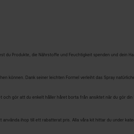
ndest du Produkte, die Nährstoffe und Feuchtigkeit spenden und dein
ehen können. Dank seiner leichten Formel verleiht das Spray natürli
ör att du enkelt håller håret borta från ansiktet när du gör din kväl
använda ihop till ett rabatterat pris. Alla våra kit hittar du under kate