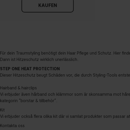
KAUFEN
Für dein Traumstyling benötigt dein Haar Pflege und Schutz. Hier fi
Dann ist Hitzeschutz wirklich unerlässlich.
STEP ONE HEAT PROTECTION
Dieser Hitzeschutz beugt Schäden vor, die durch Styling-Tools entst
Hairband & hairclips
Vi erbjuder även hårband och klämmor som är skonsamma mot håret och g
kategorin ”borstar & tillbehör”.
Kit
Vi erbjuder också flera olika kit där vi samlat produkter som passar att 
Kontakta oss