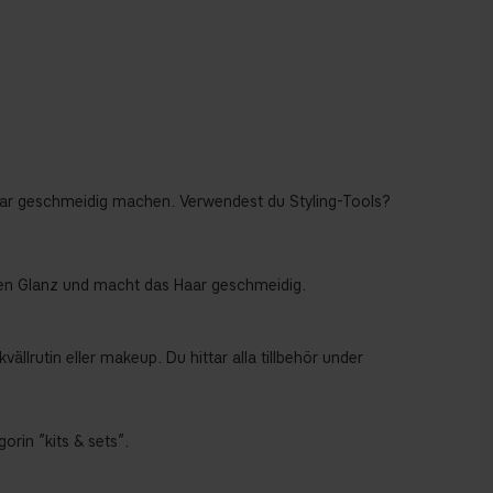
 Haar geschmeidig machen. Verwendest du Styling-Tools?
chen Glanz und macht das Haar geschmeidig.
lrutin eller makeup. Du hittar alla tillbehör under
gorin ”kits & sets”.