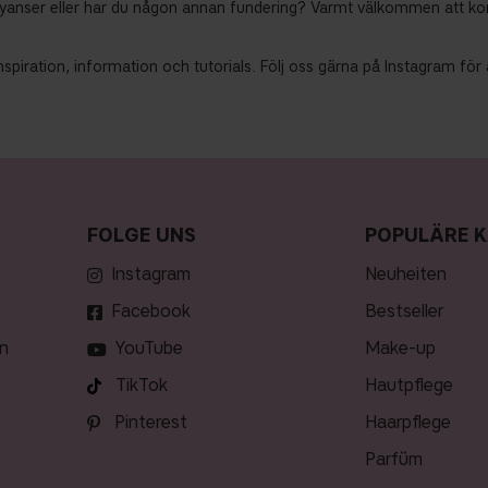
yanser eller har du någon annan fundering? Varmt välkommen att kon
nspiration, information och tutorials. Följ oss gärna på Instagram f
FOLGE UNS
POPULÄRE K
Instagram
neuheiten
Facebook
bestseller
n
YouTube
make-up
TikTok
hautpflege
Pinterest
haarpflege
parfüm