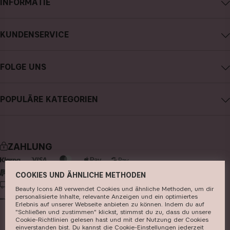
INFORMATIE
Impressum
KUNDENSERVICE
Über CAIA Cosmetics
CAIA kontaktieren
Karriere
FOLGE UNS
Kauf widerrufen
Allgemeine Geschäftsbedingungen
Instagram
Meine Bestellung verfolgen
Datenschutzerklärung
POPULÄRE KATEGORIEN
Facebook
FAQs
Cookies
neuheiten
YouTube
Bewertungen
Presse
bestseller
TikTok
Store
ZAHLUNG
make-up
Pinterest
hautpflege
COOKIES UND ÄHNLICHE METHODEN
LIEFERUNG
Beauty Icons AB verwendet Cookies und ähnliche Methoden, um dir
haarpflege
personalisierte Inhalte, relevante Anzeigen und ein optimiertes
Erlebnis auf unserer Webseite anbieten zu können. Indem du auf
parfüm
"Schließen und zustimmen" klickst, stimmst du zu, dass du unsere
Cookie-Richtlinien gelesen hast und mit der Nutzung der Cookies
pinsel & zubehör
einverstanden bist. Du kannst die Cookie-Einstellungen jederzeit