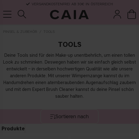
VERSANDKOSTENFREI AB 30€ IN ÖSTERREICH
PINSEL & ZUBEHÖR
TOOLS
TOOLS
pinsel &
trockensha
parfüm
kits & sets
zubehör
mpoo
Deine Tools sind für dein Make-up unentbehrlich, um einen tollen
Look zu schminken. Deswegen haben wir sie einfach gleich selbst
entwickelt – in derselben hochwertigen Qualität wie alle unsere
anderen Produkte. Mit unserer Wimpernzange kannst du im
Handumdrehen einen atemberaubenden Augenaufschlag zaubern
und mit dem Expert Brush Cleaner kannst du deine Pinsel schön
sauber halten.
Sortieren nach
Produkte