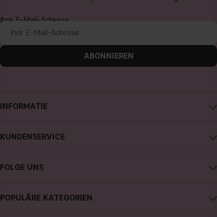
Ihre E-Mail-Adresse
ABONNIEREN
INFORMATIE
Impressum
KUNDENSERVICE
Über CAIA Cosmetics
CAIA kontaktieren
Karriere
FOLGE UNS
Kauf widerrufen
Allgemeine Geschäftsbedingungen
Instagram
Meine Bestellung verfolgen
Datenschutzerklärung
POPULÄRE KATEGORIEN
Facebook
FAQs
Cookies