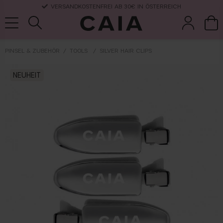
VERSANDKOSTENFREI AB 30€ IN ÖSTERREICH
PINSEL & ZUBEHÖR
TOOLS
SILVER HAIR CLIPS
pinsel &
trockensha
NEUHEIT
parfüm
kits & sets
zubehör
mpoo