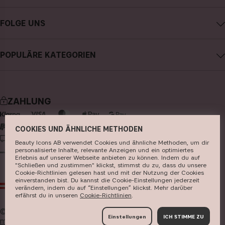
CAIA kontaktieren
Karriere
FOLGE UNS
Kauf widerrufen
Allgemeine Geschäftsbedingungen
Instagram
Meine Bestellung verfolgen
Datenschutzerklärung
POPULÄRE KATEGORIEN
Facebook
FAQs
Cookies
neuheiten
YouTube
Bewertungen
Presse
bestseller
TikTok
Store
ZAHLUNG
make-up
Pinterest
hautpflege
COOKIES UND ÄHNLICHE METHODEN
LIEFERUNG
Beauty Icons AB verwendet Cookies und ähnliche Methoden, um dir
haarpflege
personalisierte Inhalte, relevante Anzeigen und ein optimiertes
Erlebnis auf unserer Webseite anbieten zu können. Indem du auf
parfüm
"Schließen und zustimmen" klickst, stimmst du zu, dass du unsere
Cookie-Richtlinien gelesen hast und mit der Nutzung der Cookies
pinsel & zubehör
einverstanden bist. Du kannst die Cookie-Einstellungen jederzeit
AT
EUR
verändern, indem du auf “Einstellungen” klickst. Mehr darüber
kits & sets
erfährst du in unseren ​
Cookie-Richtlinien
​.
© 2026
Beauty Icons AB. Wir verwenden Cookies -
hier
Einstellungen
ICH STIMME ZU
mehr erfahren
.