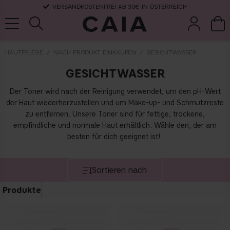
VERSANDKOSTENFREI AB 30€ IN ÖSTERREICH
HAUTPFLEGE
NACH PRODUKT EINKAUFEN
GESICHTWASSER
GESICHTWASSER
pinsel &
trockensha
parfüm
kits & sets
zubehör
mpoo
Der Toner wird nach der Reinigung verwendet, um den pH-Wert
der Haut wiederherzustellen und um Make-up- und Schmutzreste
zu entfernen. Unsere Toner sind für fettige, trockene,
empfindliche und normale Haut erhältlich. Wähle den, der am
besten für dich geeignet ist!
Sortieren nach
Produkte