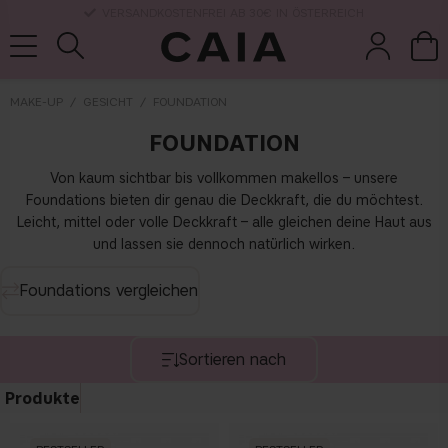
LIEFERUNG NACH HAUSE, LIEFERZEIT 2-4 WERKTAGE
MAKE-UP
GESICHT
FOUNDATION
FOUNDATION
pinsel &
trockensha
parfüm
kits & sets
zubehör
mpoo
Von kaum sichtbar bis vollkommen makellos – unsere
Foundations bieten dir genau die Deckkraft, die du möchtest.
Leicht, mittel oder volle Deckkraft – alle gleichen deine Haut aus
und lassen sie dennoch natürlich wirken.
Foundations vergleichen
Sortieren nach
Produkte