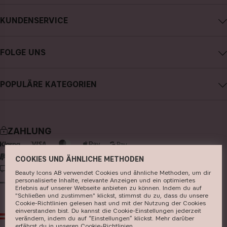
Impressum
KUNDENSERVICE
Über CAIA Cosmetics
CAIA kontaktieren
Karriere
FOLGE UNS
Kauf widerrufen
Allgemeine Geschäftsbedingungen
Instagram
Meine Bestellung verfolgen
Datenschutzerklärung
POPULÄRE KATEGORIEN
Facebook
FAQs
Cookies
neuheiten
YouTube
Bewertungen
Presse
bestseller
TikTok
Store
ZAHLUNG
make-up
Pinterest
hautpflege
COOKIES UND ÄHNLICHE METHODEN
LIEFERUNG
Beauty Icons AB verwendet Cookies und ähnliche Methoden, um dir
haarpflege
personalisierte Inhalte, relevante Anzeigen und ein optimiertes
Erlebnis auf unserer Webseite anbieten zu können. Indem du auf
parfüm
"Schließen und zustimmen" klickst, stimmst du zu, dass du unsere
Cookie-Richtlinien gelesen hast und mit der Nutzung der Cookies
pinsel & zubehör
einverstanden bist. Du kannst die Cookie-Einstellungen jederzeit
AT
EUR
verändern, indem du auf “Einstellungen” klickst. Mehr darüber
kits & sets
erfährst du in unseren ​
Cookie-Richtlinien
​.