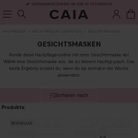
VERSANDKOSTENFREI AB 30€ IN ÖSTERREICH
HAUTPFLEGE
NACH PRODUKT EINKAUFEN
GESICHTSMASKEN
GESICHTSMASKEN
pinsel &
trockensha
parfüm
kits & sets
zubehör
mpoo
Runde deine Hautpflegeroutine mit einer Gesichtsmaske ab!
Wähle eine Gesichtsmaske aus, die zu deinem Hauttyp passt. Das
beste Ergebnis erzielst du, wenn du sie einmal in der Woche
anwendest.
Sortieren nach
Produkte
BESTSELLER