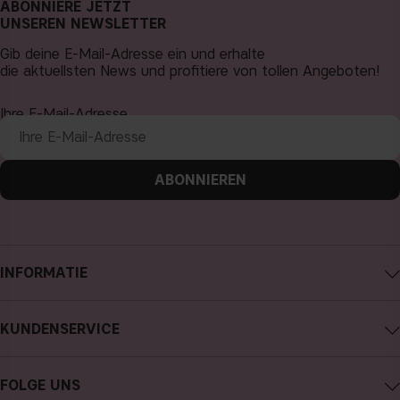
ABONNIERE JETZT
UNSEREN NEWSLETTER
Gib deine E-Mail-Adresse ein und erhalte
die aktuellsten News und profitiere von tollen Angeboten!
Ihre E-Mail-Adresse
ABONNIEREN
INFORMATIE
Impressum
KUNDENSERVICE
Über CAIA Cosmetics
CAIA kontaktieren
Karriere
FOLGE UNS
Kauf widerrufen