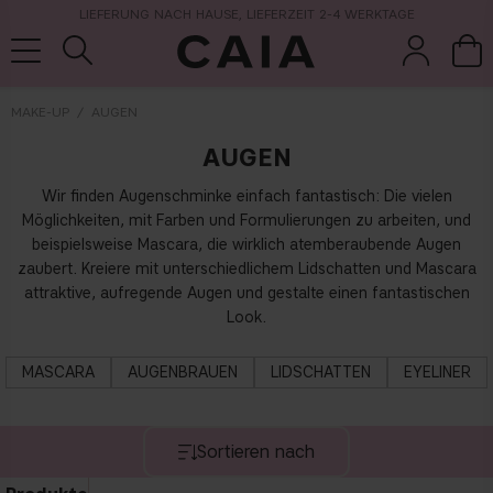
LIEFERUNG NACH HAUSE, LIEFERZEIT 2-4 WERKTAGE
MAKE-UP
AUGEN
AUGEN
pinsel &
trockensha
parfüm
kits & sets
zubehör
mpoo
Wir finden Augenschminke einfach fantastisch: Die vielen
Möglichkeiten, mit Farben und Formulierungen zu arbeiten, und
beispielsweise Mascara, die wirklich atemberaubende Augen
zaubert. Kreiere mit unterschiedlichem Lidschatten und Mascara
attraktive, aufregende Augen und gestalte einen fantastischen
Look.
MASCARA
AUGENBRAUEN
LIDSCHATTEN
EYELINER
Sortieren nach