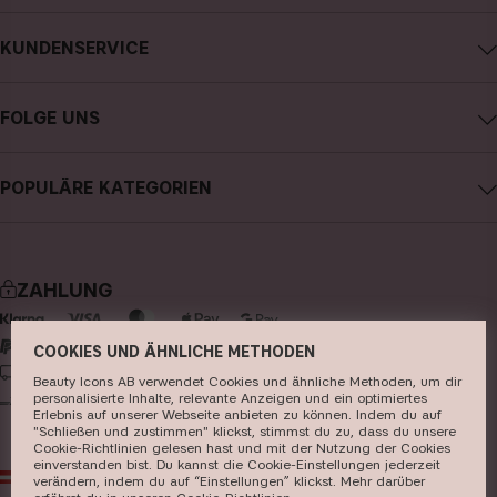
Impressum
KUNDENSERVICE
Über CAIA Cosmetics
CAIA kontaktieren
Karriere
FOLGE UNS
Kauf widerrufen
Allgemeine Geschäftsbedingungen
Instagram
Meine Bestellung verfolgen
Datenschutzerklärung
POPULÄRE KATEGORIEN
Facebook
FAQs
Cookies
neuheiten
YouTube
Bewertungen
Presse
bestseller
TikTok
Store
ZAHLUNG
make-up
Pinterest
hautpflege
COOKIES UND ÄHNLICHE METHODEN
LIEFERUNG
Beauty Icons AB verwendet Cookies und ähnliche Methoden, um dir
haarpflege
personalisierte Inhalte, relevante Anzeigen und ein optimiertes
Erlebnis auf unserer Webseite anbieten zu können. Indem du auf
parfüm
"Schließen und zustimmen" klickst, stimmst du zu, dass du unsere
Cookie-Richtlinien gelesen hast und mit der Nutzung der Cookies
pinsel & zubehör
einverstanden bist. Du kannst die Cookie-Einstellungen jederzeit
AT
EUR
verändern, indem du auf “Einstellungen” klickst. Mehr darüber