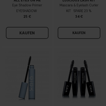
ALL EYES ON ME
LUSCIOUS LASH KIT
Eye Shadow Primer
Mascara & Eyelash Curler
EYESHADOW
KIT
23 %
25 €
34 €
KAUFEN
KAUFEN