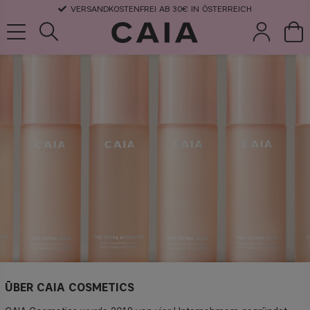
VERSANDKOSTENFREI AB 30€ IN ÖSTERREICH
pinsel &
trockensha
parfüm
kits & sets
zubehör
mpoo
ÜBER CAIA COSMETICS