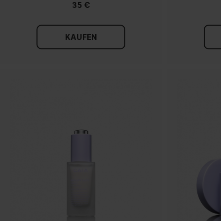
35 €
KAUFEN