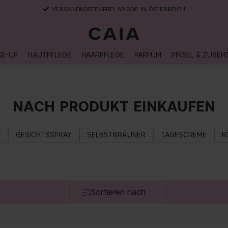
LIEFERUNG NACH HAUSE, LIEFERZEIT 2-4 WERKTAGE
KE-UP
HAUTPFLEGE
HAARPFLEGE
PARFÜM
PINSEL & ZUBEH
NACH PRODUKT EINKAUFEN
R
GESICHTSSPRAY
SELBSTBRÄUNER
TAGESCREME
K
Sortieren nach