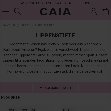
VERSANDKOSTENFREI AB 30€ IN ÖSTERREICH
MAKE-UP
LIPPEN
LIPPENSTIFTE
LIPPENSTIFTE
pinsel &
trockensha
parfüm
kits & sets
zubehör
mpoo
Möchtest du einen natürlichen Look oder einen schönen
Farbakzent kreieren? Egal, was dir vorschwebt, Lippen mit einem
schönen Lippenstift Farbe zu geben, macht immer Spaß. Unsere
Lippenstifte spenden Feuchtigkeit und legen sich geschmeidig auf
deine Lippen und bringen so einen tollen Look. Mit der leichten
Formulierung bestimmst du, wie stark die Farbe decken soll.
Sortieren nach
Produkte
ONLINE EXCLUSIVE
BELIEBT