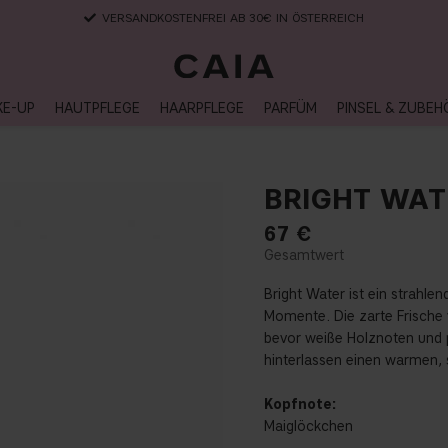
LIEFERUNG NACH HAUSE, LIEFERZEIT 2-4 WERKTAGE
KE-UP
HAUTPFLEGE
HAARPFLEGE
PARFÜM
PINSEL & ZUBEH
BRIGHT WAT
67
€
Bright Water ist ein strahlend
Momente. Die zarte Frische 
bevor weiße Holznoten und 
hinterlassen einen warmen, 
Kopfnote:
Maiglöckchen