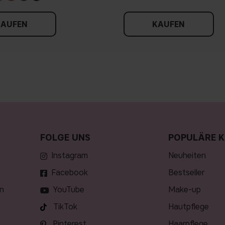
KAUFEN
KAUFEN
FOLGE UNS
POPULÄRE K
Instagram
neuheiten
Facebook
bestseller
n
YouTube
make-up
TikTok
hautpflege
Pinterest
haarpflege