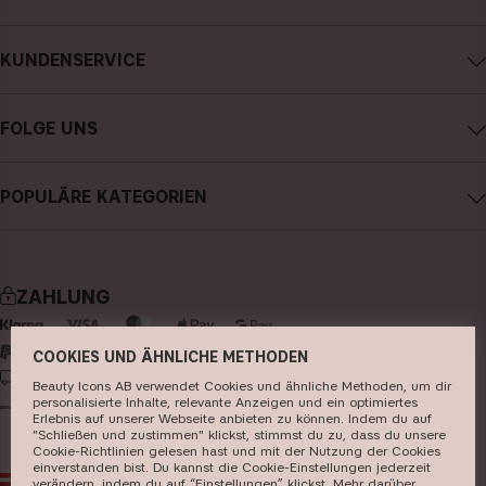
Impressum
KUNDENSERVICE
Über CAIA Cosmetics
CAIA kontaktieren
Karriere
FOLGE UNS
Kauf widerrufen
Allgemeine Geschäftsbedingungen
Instagram
Meine Bestellung verfolgen
Datenschutzerklärung
POPULÄRE KATEGORIEN
Facebook
FAQs
Cookies
neuheiten
YouTube
Bewertungen
Presse
bestseller
TikTok
Store
ZAHLUNG
make-up
Pinterest
hautpflege
COOKIES UND ÄHNLICHE METHODEN
LIEFERUNG
Beauty Icons AB verwendet Cookies und ähnliche Methoden, um dir
haarpflege
personalisierte Inhalte, relevante Anzeigen und ein optimiertes
Erlebnis auf unserer Webseite anbieten zu können. Indem du auf
parfüm
"Schließen und zustimmen" klickst, stimmst du zu, dass du unsere
Cookie-Richtlinien gelesen hast und mit der Nutzung der Cookies
pinsel & zubehör
einverstanden bist. Du kannst die Cookie-Einstellungen jederzeit
AT
EUR
verändern, indem du auf “Einstellungen” klickst. Mehr darüber