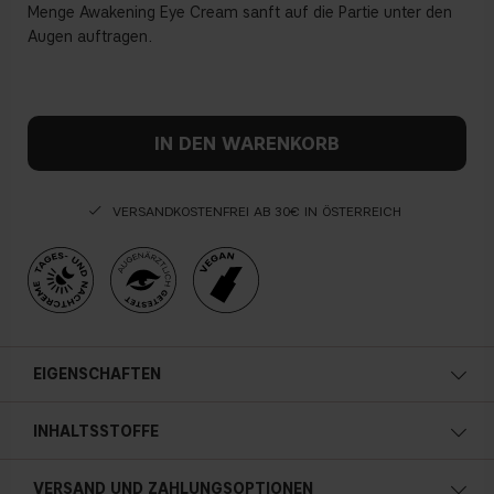
Menge Awakening Eye Cream sanft auf die Partie unter den
Augen auftragen.
IN DEN WARENKORB
VERSANDKOSTENFREI AB 30€ IN ÖSTERREICH
EIGENSCHAFTEN
15 ml / 0.50 fl. oz.
INHALTSSTOFFE
HYALURONIC ACID
Hyaluronsäure verjüngt und beruhigt die Haut und kann
AQUA, CAPRYLIC/CAPRIC TRIGLYCERIDE, GLYCERIN,
VERSAND UND ZAHLUNGSOPTIONEN
deren Feuchtigkeitsgehalt erhöhen und bewahren. Sie