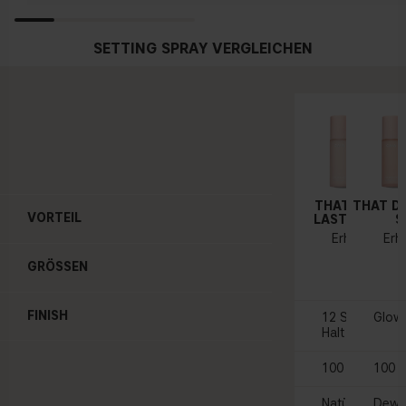
SETTING SPRAY VERGLEICHEN
THAT EXTRA 
THAT D
VORTEIL
LASTING SETT
S
Erhältlich in
Erh
19 
GRÖSSEN
FINISH
12 Stunden M
Glowy
Halt
100 ml & 55 m
100 m
Natürlich
Dewy