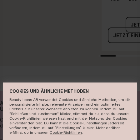
JET
JETZT EI
COOKIES UND ÄHNLICHE METHODEN
Beauty Icons AB verwendet Cookies und ähnliche Methoden, um dir
ABONNIERE JETZT
personalisierte Inhalte, relevante Anzeigen und ein optimiertes
UNSEREN NEWSLETTER
Erlebnis auf unserer Webseite anbieten zu können. Indem du auf
"Schließen und zustimmen" klickst, stimmst du zu, dass du unsere
Cookie-Richtlinien gelesen hast und mit der Nutzung der Cookies
Gib deine E-Mail-Adresse ein und erhalte
einverstanden bist. Du kannst die Cookie-Einstellungen jederzeit
die aktuellsten News und profitiere von tollen Angeboten!
verändern, indem du auf “Einstellungen” klickst. Mehr darüber
erfährst du in unseren ​
Cookie-Richtlinien
​.