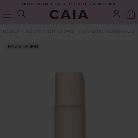
LIEFERUNG NACH HAUSE, LIEFERZEIT 2-4 WERKTAGE
MAKE-UP
GESICHT
SETTING SPRAY
THAT EXTRA HOUR LONG LASTI
pinsel &
trockensha
NEUES DESIGN
parfüm
kits & sets
zubehör
mpoo