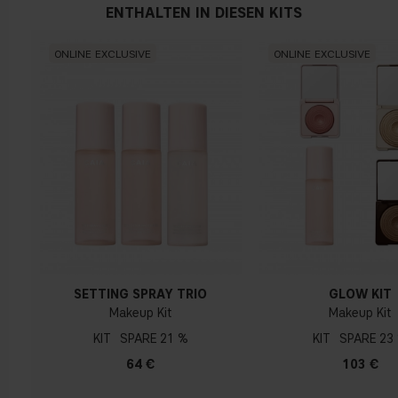
ENTHALTEN IN DIESEN KITS
Ultrafeiner Sprühnebel für ein schwereloses,
ONLINE EXCLUSIVE
ONLINE EXCLUSIVE
gleichmäßiges Auftragen
Überarbeitete Flasche mit hochwertigerem Gefühl
Verfeinertes Design im Einklang mit unserer visuellen
Identität
Mini-Größen jetzt für alle drei Sprays erhältlich
SETTING SPRAY TRIO
GLOW KIT
Makeup Kit
Makeup Kit
KIT
21 %
KIT
23
64 €
103 €