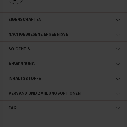
EIGENSCHAFTEN
Langanhaltend – bis zu 12 Stunden*
NACHGEWIESENE ERGEBNISSE
Fixiert dein Make-up ohne zu verblassen
Setzt sich nicht in feinen Linien ab
SO GEHT'S
Schwerelos
Erfrischt die Haut
ANWENDUNG
Alkoholfrei
INHALTSSTOFFE
VERSAND UND ZAHLUNGSOPTIONEN
FAQ
Österreich