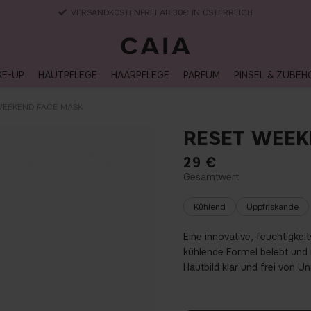
LIEFERUNG NACH HAUSE, LIEFERZEIT 2-4 WERKTAGE
KE-UP
HAUTPFLEGE
HAARPFLEGE
PARFÜM
PINSEL & ZUBEH
WEEKEND FACE MASK
RESET WEEK
29
€
Kühlend
Uppfriskande
Eine innovative, feuchtigke
kühlende Formel belebt und 
Hautbild klar und frei von Un