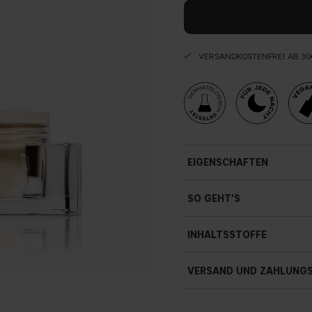
VERSANDKOSTENFREI AB 30
EIGENSCHAFTEN
Kühlend
SO GEHT'S
Belebend
INHALTSSTOFFE
Spendet Feuchtigkeit
Pralles Hautbild
VERSAND UND ZAHLUNG
Schenkt Geschmeidigkeit