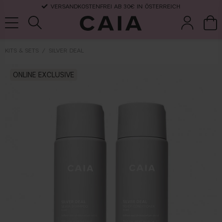
VERSANDKOSTENFREI AB 30€ IN ÖSTERREICH
KITS & SETS
SILVER DEAL
pinsel &
trockensha
ONLINE EXCLUSIVE
parfüm
kits & sets
zubehör
mpoo