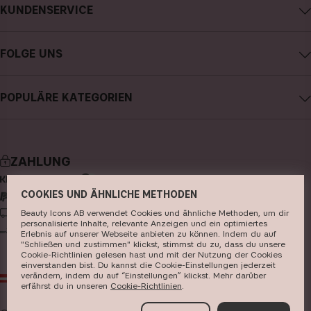
KUNDENSERVICE
Über CAIA Cosmetics
CAIA kontaktieren
Karriere
FOLGE UNS
Kauf widerrufen
Allgemeine Geschäftsbedingungen
Instagram
Meine Bestellung verfolgen
Datenschutzerklärung
POPULÄRE KATEGORIEN
Facebook
FAQs
Cookies
neuheiten
YouTube
Bewertungen
Presse
bestseller
TikTok
Store
ZAHLUNG
make-up
Pinterest
COOKIES UND ÄHNLICHE METHODEN
hautpflege
LIEFERUNG
Beauty Icons AB verwendet Cookies und ähnliche Methoden, um dir
haarpflege
personalisierte Inhalte, relevante Anzeigen und ein optimiertes
Erlebnis auf unserer Webseite anbieten zu können. Indem du auf
parfüm
"Schließen und zustimmen" klickst, stimmst du zu, dass du unsere
Cookie-Richtlinien gelesen hast und mit der Nutzung der Cookies
einverstanden bist. Du kannst die Cookie-Einstellungen jederzeit
pinsel & zubehör
verändern, indem du auf “Einstellungen” klickst. Mehr darüber
AT
EUR
erfährst du in unseren ​
Cookie-Richtlinien
​.
kits & sets