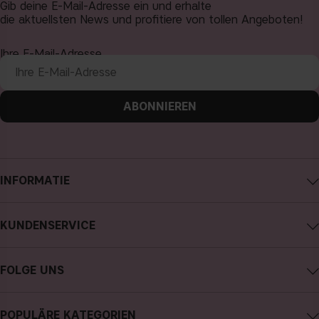
Gib deine E-Mail-Adresse ein und erhalte
die aktuellsten News und profitiere von tollen Angeboten!
Ihre E-Mail-Adresse
ABONNIEREN
INFORMATIE
Impressum
KUNDENSERVICE
Über CAIA Cosmetics
CAIA kontaktieren
Karriere
FOLGE UNS
Kauf widerrufen
Allgemeine Geschäftsbedingungen
Instagram
Meine Bestellung verfolgen
Datenschutzerklärung
POPULÄRE KATEGORIEN