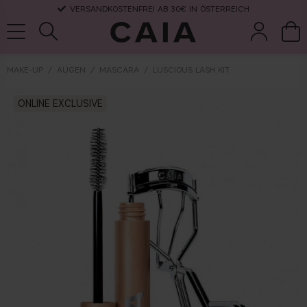
VERSANDKOSTENFREI AB 30€ IN ÖSTERREICH
MAKE-UP
AUGEN
MASCARA
LUSCIOUS LASH KIT
pinsel &
trockensha
ONLINE EXCLUSIVE
parfüm
kits & sets
zubehör
mpoo