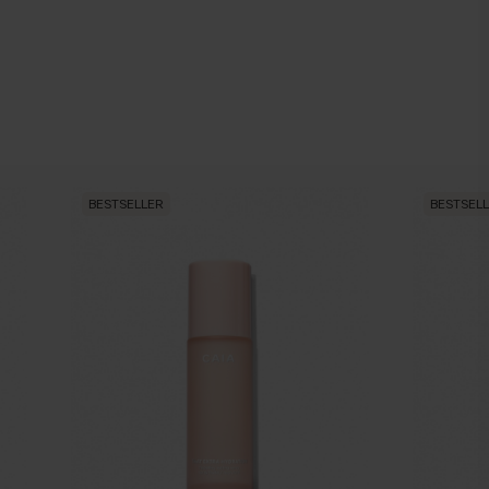
r mit einem Make-up-Pinsel auftragen?
BESTSELLER
BESTSEL
Puder über dem Concealer verwenden?
um Konturieren/Hervorheben verwenden?
ereiten, bevor ich Grundierung/Concealer auftrage?