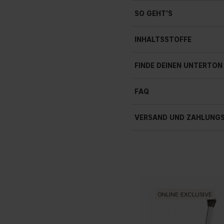
SO GEHT'S
INHALTSSTOFFE
FINDE DEINEN UNTERTON
FAQ
Flat Concealer Brus
Wie vermeide ich, dass
VERSAND UND ZAHLUNG
Ke
Wird Concealer vor od
ONLINE EXCLUSIVE
Warum wirkt die Haut 