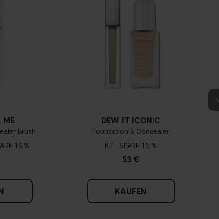
That Dewy Look
That Extra Hydration
ler feuchtigkeitsspendend?
 ganzen Gesicht verwenden?
 ME
DEW IT ICONIC
ealer Brush
Foundation & Concealer
f den Augenlidern auftragen?
16 %
KIT
15 %
53 €
er sein?
N
KAUFEN