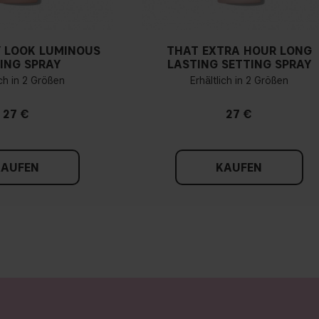
Was ist der Unterschi
 LOOK LUMINOUS
THAT EXTRA HOUR LONG
ING SPRAY
LASTING SETTING SPRAY
ich in 2 Größen
Erhältlich in 2 Größen
Sind IT'S ICONIC Foun
27 €
27 €
Enthalten IT'S ICONIC 
KAUFEN
KAUFEN
Enthalten IT'S ICONIC
Wo wird Concealer au
Ist IT'S ICONIC Concea