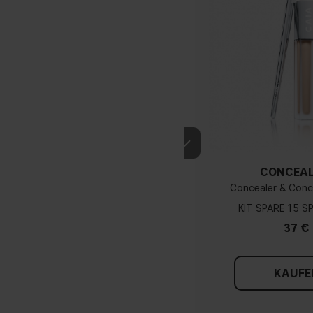
Ist IT'S ICONIC Concea
Kann ich Concealer im
CONCEAL
Concealer & Conc
Kann man Concealer au
KIT
15
37 €
Wie hell sollte Conceal
KAUFE