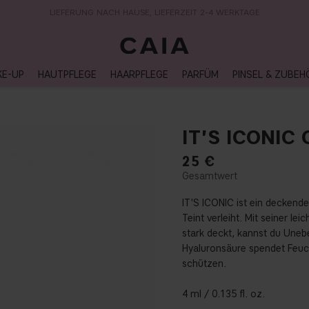
LIEFERUNG NACH HAUSE, LIEFERZEIT 2-4 WERKTAGE
KE-UP
HAUTPFLEGE
HAARPFLEGE
PARFÜM
PINSEL & ZUBEH
IT'S ICONIC
25
€
IT'S ICONIC ist ein deckend
Teint verleiht. Mit seiner le
stark deckt, kannst du Uneb
Hyaluronsäure spendet Feuch
schützen.
4 ml / 0.135 fl. oz.