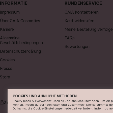
INFORMATIE
KUNDENSERVICE
Impressum
CAIA kontaktieren
Über CAIA Cosmetics
Kauf widerrufen
Karriere
Meine Bestellung verfolge
Allgemeine
FAQs
Geschäftsbedingungen
Bewertungen
Datenschutzerklärung
Cookies
Presse
Store
COOKIES UND ÄHNLICHE METHODEN
Beauty Icons AB verwendet Cookies und ähnliche Methoden, um dir pers
ZAHLUNG
können. Indem du auf "Schließen und zustimmen" klickst, stimmst du 
Du kannst die Cookie-Einstellungen jederzeit verändern, indem du auf 