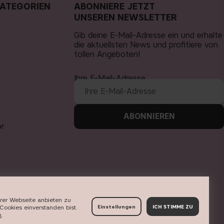
ATEGORIEN
ABONNIERE JETZT
er glutenfrei?
UNSEREN NEWSLETTER
Gib deine E-Mail-Adresse ein und erhalte
die aktuellsten News und profitiere von
tollen Angeboten!
Ihre E-Mail-Adresse
ABONNIEREN
ör
erer Webseite anbieten zu
Cookies einverstanden bist.
Einstellungen
ICH STIMME ZU
n
​.