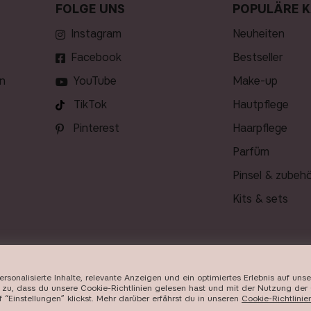
FOLGE UNS
POPULÄRE K
Ist IT'S ICONIC Conceal
Instagram
neuheiten
Facebook
bestseller
n
YouTube
make-up
TikTok
hautpflege
Pinterest
haarpflege
parfüm
pinsel & zubeh
kits & sets
onalisierte Inhalte, relevante Anzeigen und ein optimiertes Erlebnis auf uns
LIEFERUNG
zu, dass du unsere Cookie-Richtlinien gelesen hast und mit der Nutzung der 
“Einstellungen” klickst. Mehr darüber erfährst du in unseren ​
Cookie-Richtlinie