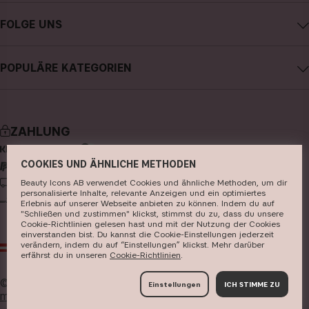
CAIA kontaktieren
Karriere
FOLGE UNS
Kauf widerrufen
Allgemeine Geschäftsbedingungen
Instagram
Meine Bestellung verfolgen
Datenschutzerklärung
POPULÄRE KATEGORIEN
Facebook
FAQs
Cookies
neuheiten
YouTube
Bewertungen
Presse
bestseller
TikTok
Store
ZAHLUNG
make-up
Pinterest
COOKIES UND ÄHNLICHE METHODEN
hautpflege
LIEFERUNG
Beauty Icons AB verwendet Cookies und ähnliche Methoden, um dir
haarpflege
personalisierte Inhalte, relevante Anzeigen und ein optimiertes
Erlebnis auf unserer Webseite anbieten zu können. Indem du auf
parfüm
"Schließen und zustimmen" klickst, stimmst du zu, dass du unsere
Cookie-Richtlinien gelesen hast und mit der Nutzung der Cookies
einverstanden bist. Du kannst die Cookie-Einstellungen jederzeit
pinsel & zubehör
verändern, indem du auf “Einstellungen” klickst. Mehr darüber
AT
EUR
erfährst du in unseren ​
Cookie-Richtlinien
​.
kits & sets
© 2026
Beauty Icons AB. Wir verwenden Cookies -
hier
Einstellungen
ICH STIMME ZU
mehr erfahren
.