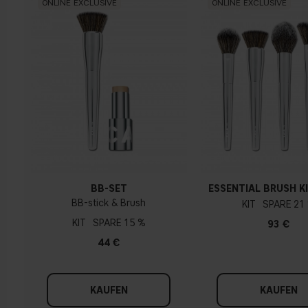
ONLINE EXCLUSIVE
ONLINE EXCLUSIVE
BB-SET
ESSENTIAL BRUSH KI
BB-stick & Brush
KIT
21
KIT
15 %
93 €
44 €
KAUFEN
KAUFEN