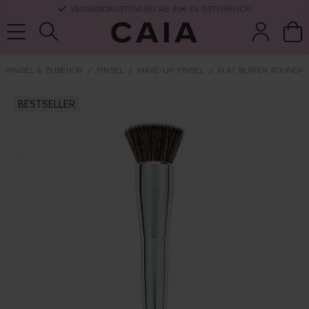
LIEFERUNG NACH HAUSE, LIEFERZEIT 2-4 WERKTAGE
PINSEL & ZUBEHÖR
PINSEL
MAKE-UP-PINSEL
FLAT BUFFER FOUNDAT
pinsel &
trockensha
BESTSELLER
parfüm
kits & sets
zubehör
mpoo