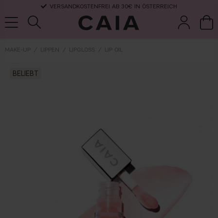
VERSANDKOSTENFREI AB 30€ IN ÖSTERREICH
MAKE-UP
LIPPEN
LIPGLOSS
LIP OIL
pinsel &
trockensha
BELIEBT
parfüm
kits & sets
zubehör
mpoo