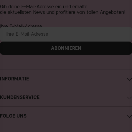
Gib deine E-Mail-Adresse ein und erhalte
die aktuellsten News und profitiere von tollen Angeboten!
Ihre E-Mail-Adresse
ABONNIEREN
INFORMATIE
Impressum
KUNDENSERVICE
Über CAIA Cosmetics
CAIA kontaktieren
Karriere
FOLGE UNS
Kauf widerrufen
Allgemeine Geschäftsbedingungen
Instagram
Meine Bestellung verfolgen
Datenschutzerklärung