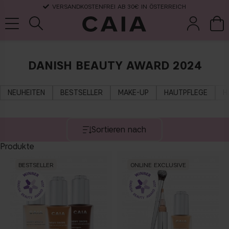
VERSANDKOSTENFREI AB 30€ IN ÖSTERREICH
DANISH BEAUTY AWARD 2024
pinsel &
trockensha
parfüm
kits & sets
zubehör
mpoo
NEUHEITEN
BESTSELLER
MAKE-UP
HAUTPFLEGE
H
Sortieren nach
Produkte
BESTSELLER
ONLINE EXCLUSIVE