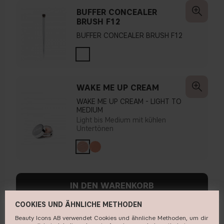
BUFFER CONCEALER
BRUSH F12
BUFFER CONCEALER BRUSH F12
WAKE ME UP CREAM
WAKE ME UP CREAM - LIGHT TO
MEDIUM
Light bis Medium mit kühlen
Untertönen
IN DEN WARENKORB
COOKIES UND ÄHNLICHE METHODEN
Beauty Icons AB verwendet Cookies und ähnliche Methoden, um dir