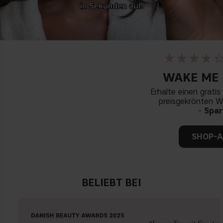
WAKE ME
Erhalte einen gratis
preisgekrönten 
-
Spar
SHOP-
BELIEBT BEI