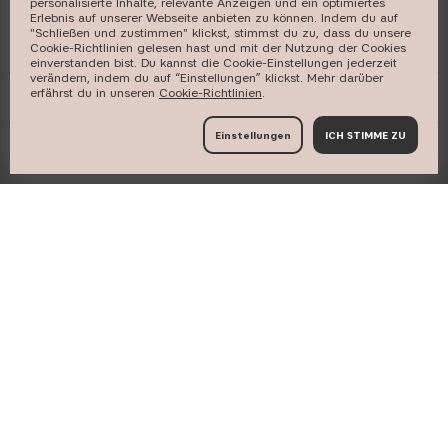
personalisierte Inhalte, relevante Anzeigen und ein optimiertes
Erlebnis auf unserer Webseite anbieten zu können. Indem du auf
"Schließen und zustimmen" klickst, stimmst du zu, dass du unsere
Cookie-Richtlinien gelesen hast und mit der Nutzung der Cookies
einverstanden bist. Du kannst die Cookie-Einstellungen jederzeit
verändern, indem du auf “Einstellungen” klickst. Mehr darüber
erfährst du in unseren ​
Cookie-Richtlinien
​.
ÜBER WAKE ME UP CREAM
Einstellungen
ICH STIMME ZU
SO GEHT'S
INHALTSSTOFFE
VERSAND UND ZAHLUNGSOPTIONEN
Österreich