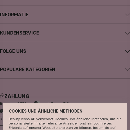
INFORMATIE
Impressum
KUNDENSERVICE
Über CAIA Cosmetics
CAIA kontaktieren
Karriere
FOLGE UNS
Kauf widerrufen
Allgemeine Geschäftsbedingungen
Instagram
Meine Bestellung verfolgen
Datenschutzerklärung
POPULÄRE KATEGORIEN
Facebook
FAQs
Cookies
neuheiten
YouTube
Bewertungen
Presse
bestseller
TikTok
Store
ZAHLUNG
make-up
Pinterest
hautpflege
COOKIES UND ÄHNLICHE METHODEN
LIEFERUNG
Beauty Icons AB verwendet Cookies und ähnliche Methoden, um dir
haarpflege
personalisierte Inhalte, relevante Anzeigen und ein optimiertes
Erlebnis auf unserer Webseite anbieten zu können. Indem du auf