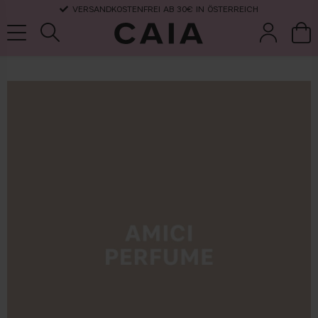
VERSANDKOSTENFREI AB 30€ IN ÖSTERREICH
pinsel &
trockensha
parfüm
kits & sets
zubehör
mpoo