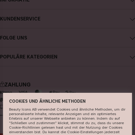
Impressum
KUNDENSERVICE
Über CAIA Cosmetics
CAIA kontaktieren
Karriere
FOLGE UNS
Kauf widerrufen
Allgemeine Geschäftsbedingungen
Instagram
Meine Bestellung verfolgen
Datenschutzerklärung
POPULÄRE KATEGORIEN
Facebook
FAQs
Cookies
neuheiten
YouTube
Bewertungen
Presse
bestseller
TikTok
Store
ZAHLUNG
make-up
Pinterest
hautpflege
COOKIES UND ÄHNLICHE METHODEN
LIEFERUNG
Beauty Icons AB verwendet Cookies und ähnliche Methoden, um dir
haarpflege
personalisierte Inhalte, relevante Anzeigen und ein optimiertes
Erlebnis auf unserer Webseite anbieten zu können. Indem du auf
parfüm
"Schließen und zustimmen" klickst, stimmst du zu, dass du unsere
Cookie-Richtlinien gelesen hast und mit der Nutzung der Cookies
pinsel & zubehör
einverstanden bist. Du kannst die Cookie-Einstellungen jederzeit