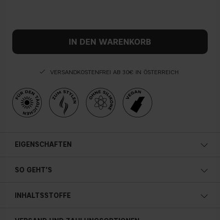
IN DEN WARENKORB
VERSANDKOSTENFREI AB 30€ IN ÖSTERREICH
EIGENSCHAFTEN
• Verleiht Textur
SO GEHT'S
• Mattes Finish
• Bietet Halt
• Vegan
INHALTSSTOFFE
•
150 ml / 5.07 fl oz