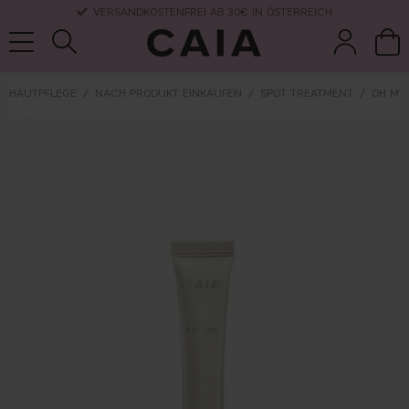
VERSANDKOSTENFREI AB 30€ IN ÖSTERREICH
HAUTPFLEGE
NACH PRODUKT EINKAUFEN
SPOT TREATMENT
OH MY
pinsel &
trockensha
parfüm
kits & sets
zubehör
mpoo