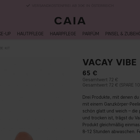
LIEFERUNG NACH HAUSE, LIEFERZEIT 2-4 WERKTAGE
KE-UP
HAUTPFLEGE
HAARPFLEGE
PARFÜM
PINSEL & ZUBEH
BE KIT
VACAY VIBE 
65
€
72 €
72 €
10
Drei Produkte, mit denen du
mit einem Ganzkörper-Peeli
schön glatt und weich – die
und trocken ist, trägst du 
Produkt gleichmäßig einmass
8-12 Stunden abwaschen. Fer