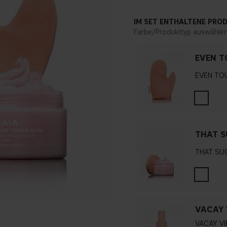
IM SET ENTHALTENE PRO
Farbe/Produkttyp auswähle
EVEN T
EVEN TO
THAT S
THAT SU
VACAY 
VACAY VI