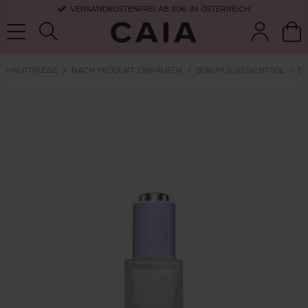
VERSANDKOSTENFREI AB 30€ IN ÖSTERREICH
HAUTPFLEGE
NACH PRODUKT EINKAUFEN
SERUM & GESICHTSÖL
BE
pinsel &
trockensha
parfüm
kits & sets
zubehör
mpoo