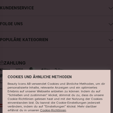
Impressum
KUNDENSERVICE
Über CAIA Cosmetics
CAIA kontaktieren
Karriere
FOLGE UNS
Kauf widerrufen
Allgemeine Geschäftsbedingungen
Instagram
Meine Bestellung verfolgen
Datenschutzerklärung
POPULÄRE KATEGORIEN
Facebook
FAQs
Cookies
neuheiten
YouTube
Bewertungen
Presse
bestseller
TikTok
Store
ZAHLUNG
make-up
Pinterest
hautpflege
COOKIES UND ÄHNLICHE METHODEN
LIEFERUNG
Beauty Icons AB verwendet Cookies und ähnliche Methoden, um dir
haarpflege
personalisierte Inhalte, relevante Anzeigen und ein optimiertes
Erlebnis auf unserer Webseite anbieten zu können. Indem du auf
parfüm
"Schließen und zustimmen" klickst, stimmst du zu, dass du unsere
Cookie-Richtlinien gelesen hast und mit der Nutzung der Cookies
pinsel & zubehör
einverstanden bist. Du kannst die Cookie-Einstellungen jederzeit
AT
EUR
verändern, indem du auf “Einstellungen” klickst. Mehr darüber
kits & sets
erfährst du in unseren ​
Cookie-Richtlinien
​.