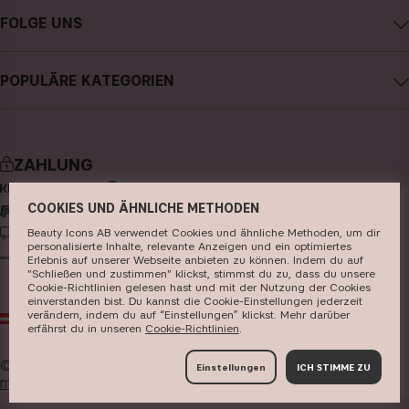
CAIA kontaktieren
Karriere
FOLGE UNS
Kauf widerrufen
Allgemeine Geschäftsbedingungen
Instagram
Meine Bestellung verfolgen
Datenschutzerklärung
POPULÄRE KATEGORIEN
Facebook
FAQs
Cookies
neuheiten
YouTube
Bewertungen
Presse
bestseller
TikTok
Store
ZAHLUNG
make-up
Pinterest
COOKIES UND ÄHNLICHE METHODEN
hautpflege
LIEFERUNG
Beauty Icons AB verwendet Cookies und ähnliche Methoden, um dir
haarpflege
personalisierte Inhalte, relevante Anzeigen und ein optimiertes
Erlebnis auf unserer Webseite anbieten zu können. Indem du auf
parfüm
"Schließen und zustimmen" klickst, stimmst du zu, dass du unsere
Cookie-Richtlinien gelesen hast und mit der Nutzung der Cookies
einverstanden bist. Du kannst die Cookie-Einstellungen jederzeit
pinsel & zubehör
verändern, indem du auf “Einstellungen” klickst. Mehr darüber
AT
EUR
erfährst du in unseren ​
Cookie-Richtlinien
​.
kits & sets
© 2026
Beauty Icons AB. Wir verwenden Cookies -
hier
Einstellungen
ICH STIMME ZU
mehr erfahren
.