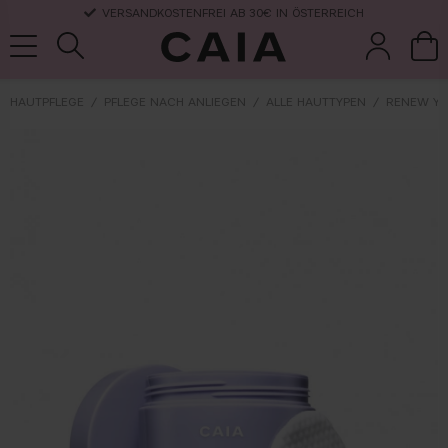
VERSANDKOSTENFREI AB 30€ IN ÖSTERREICH
HAUTPFLEGE
PFLEGE NACH ANLIEGEN
ALLE HAUTTYPEN
RENEW YO
pinsel &
trockensha
parfüm
kits & sets
zubehör
mpoo