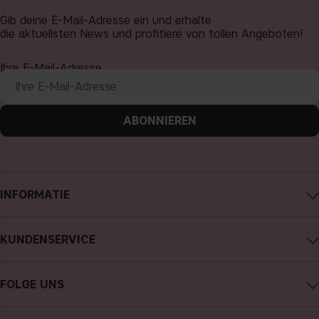
Gib deine E-Mail-Adresse ein und erhalte
die aktuellsten News und profitiere von tollen Angeboten!
Ihre E-Mail-Adresse
ABONNIEREN
INFORMATIE
Impressum
KUNDENSERVICE
Über CAIA Cosmetics
CAIA kontaktieren
Karriere
FOLGE UNS
Kauf widerrufen
Allgemeine Geschäftsbedingungen
Instagram
Meine Bestellung verfolgen