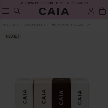
VERSANDKOSTENFREI AB 30€ IN ÖSTERREICH
KITS & SETS
GESCHENKSETS
THE DISCOVERY COLLECTION
pinsel &
trockensha
NEUHEIT
parfüm
kits & sets
zubehör
mpoo