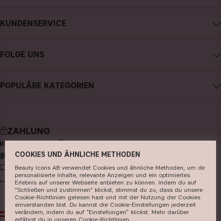
Impressum
KUNDENSERVICE
Über CAIA Cosmetics
CAIA kontaktieren
Karriere
FOLGE UNS
Kauf widerrufen
Allgemeine Geschäftsbedingungen
Instagram
Meine Bestellung verfolgen
Datenschutzerklärung
POPULÄRE KATEGORIEN
Facebook
FAQs
Cookies
neuheiten
YouTube
Bewertungen
Presse
bestseller
TikTok
Store
ZAHLUNG
make-up
Pinterest
COOKIES UND ÄHNLICHE METHODEN
hautpflege
LIEFERUNG
Beauty Icons AB verwendet Cookies und ähnliche Methoden, um dir
haarpflege
personalisierte Inhalte, relevante Anzeigen und ein optimiertes
Erlebnis auf unserer Webseite anbieten zu können. Indem du auf
parfüm
"Schließen und zustimmen" klickst, stimmst du zu, dass du unsere
Cookie-Richtlinien gelesen hast und mit der Nutzung der Cookies
einverstanden bist. Du kannst die Cookie-Einstellungen jederzeit
pinsel & zubehör
verändern, indem du auf “Einstellungen” klickst. Mehr darüber
AT
EUR
erfährst du in unseren ​
Cookie-Richtlinien
​.