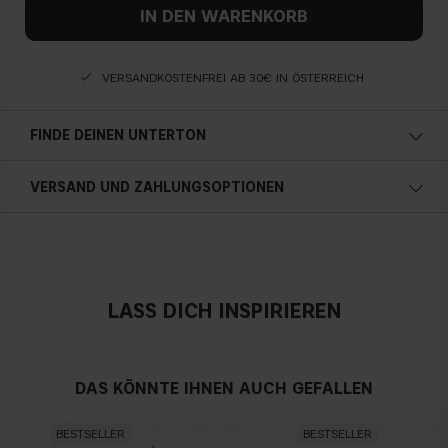
IN DEN WARENKORB
VERSANDKOSTENFREI AB 30€ IN ÖSTERREICH
FINDE DEINEN UNTERTON
Kalte Unterton
VERSAND UND ZAHLUNGSOPTIONEN
Blauer, rosa oder rötlicher teint
Österreich
Neutral
LASS DICH INSPIRIEREN
Kein offensichtlicher Blau-, Rosa- oder Gelbton
DAS KÖNNTE IHNEN AUCH GEFALLEN
Warmen Hautunterton
BESTSELLER
BESTSELLER
Gelber, olivfarbener oder goldener teint