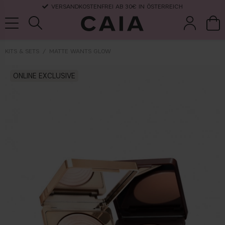
VERSANDKOSTENFREI AB 30€ IN ÖSTERREICH
KITS & SETS
MATTE WANTS GLOW
pinsel &
trockensha
ONLINE EXCLUSIVE
parfüm
kits & sets
zubehör
mpoo