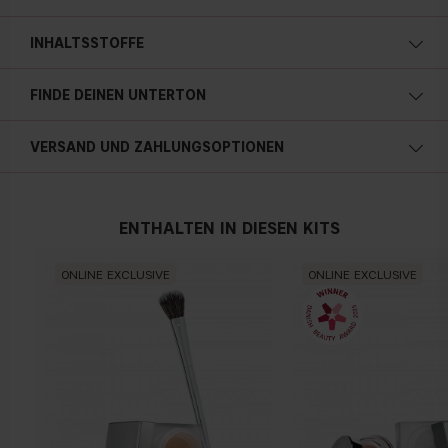
INHALTSSTOFFE
FINDE DEINEN UNTERTON
Kalte Unterton
3 g / 0,10 oz
VERSAND UND ZAHLUNGSOPTIONEN
Blauer, rosa oder rötlicher teint
Österreich
ENTHALTEN IN DIESEN KITS
Neutral
ONLINE EXCLUSIVE
ONLINE EXCLUSIVE
Kein offensichtlicher Blau-, Rosa- oder Gelbton
Warmen Hautunterton
Gelber, olivfarbener oder goldener teint