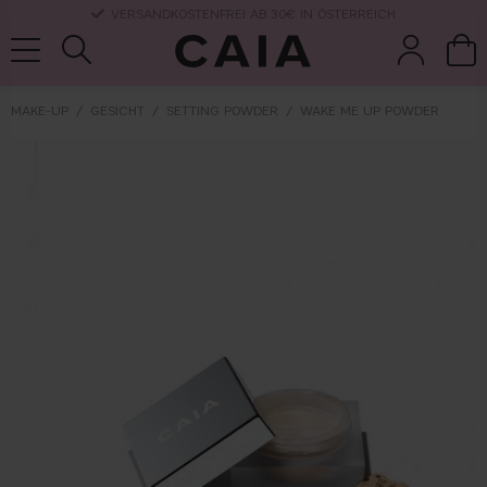
LIEFERUNG NACH HAUSE, LIEFERZEIT 2-4 WERKTAGE
MAKE-UP
GESICHT
SETTING POWDER
WAKE ME UP POWDER
pinsel &
trockensha
parfüm
kits & sets
zubehör
mpoo