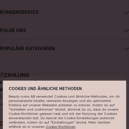
Impressum
KUNDENSERVICE
Über CAIA Cosmetics
CAIA kontaktieren
Karriere
FOLGE UNS
Kauf widerrufen
Allgemeine Geschäftsbedingungen
Instagram
Meine Bestellung verfolgen
Datenschutzerklärung
POPULÄRE KATEGORIEN
Facebook
FAQs
Cookies
neuheiten
YouTube
Bewertungen
Presse
bestseller
TikTok
Store
ZAHLUNG
make-up
Pinterest
COOKIES UND ÄHNLICHE METHODEN
hautpflege
LIEFERUNG
Beauty Icons AB verwendet Cookies und ähnliche Methoden, um dir
haarpflege
personalisierte Inhalte, relevante Anzeigen und ein optimiertes
Erlebnis auf unserer Webseite anbieten zu können. Indem du auf
parfüm
"Schließen und zustimmen" klickst, stimmst du zu, dass du unsere
Cookie-Richtlinien gelesen hast und mit der Nutzung der Cookies
einverstanden bist. Du kannst die Cookie-Einstellungen jederzeit
pinsel & zubehör
verändern, indem du auf “Einstellungen” klickst. Mehr darüber
AT
EUR
erfährst du in unseren ​
Cookie-Richtlinien
​.
kits & sets