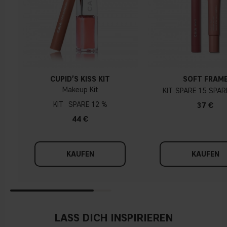
Gelber, olivfarbener oder goldener teint
CUPID’S KISS KIT
SOFT FRAM
Makeup Kit
KIT
15
KIT
12 %
37 €
44 €
KAUFEN
KAUFEN
LASS DICH INSPIRIEREN