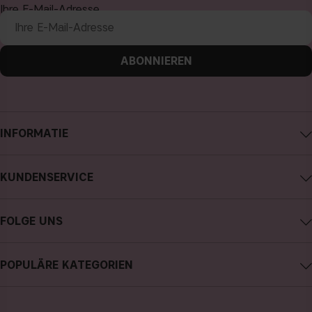
Ihre E-Mail-Adresse
ABONNIEREN
INFORMATIE
Impressum
KUNDENSERVICE
Über CAIA Cosmetics
CAIA kontaktieren
Karriere
FOLGE UNS
Kauf widerrufen
Allgemeine Geschäftsbedingungen
Instagram
Meine Bestellung verfolgen
Datenschutzerklärung
POPULÄRE KATEGORIEN
Facebook
FAQs
Cookies
neuheiten
YouTube
Bewertungen
Presse