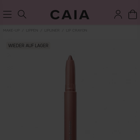
LIEFERUNG NACH HAUSE, LIEFERZEIT 2-4 WERKTAGE
MAKE-UP
LIPPEN
LIPLINER
LIP CRAYON
WIEDER AUF LAGER
pinsel &
trockensha
parfüm
kits & sets
zubehör
mpoo