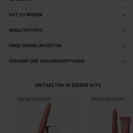
Multifunktionale Formel
Intensive Pigmentierung
GUT ZU WISSEN
Natürliches Finish
Mit Vitamin E angereichert
INHALTSSTOFFE
Leichtes und angenehmes Tragegefühl
1.3g / 0.04 oz
FINDE DEINEN UNTERTON
Kalte Unterton
VERSAND UND ZAHLUNGSOPTIONEN
Blauer, rosa oder rötlicher teint
Österreich
ENTHALTEN IN DIESEN KITS
Neutral
ONLINE EXCLUSIVE
ONLINE EXCLUSIVE
Kein offensichtlicher Blau-, Rosa- oder Gelbton
Warmen Hautunterton