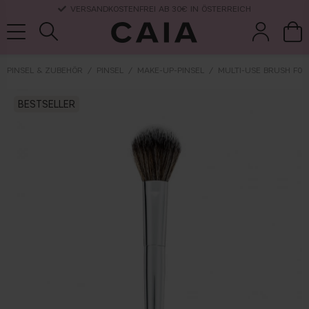
LIEFERUNG NACH HAUSE, LIEFERZEIT 2-4 WERKTAGE
PINSEL & ZUBEHÖR
PINSEL
MAKE-UP-PINSEL
MULTI-USE BRUSH F03
pinsel &
trockensha
BESTSELLER
parfüm
kits & sets
zubehör
mpoo