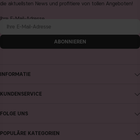
die aktuellsten News und profitiere von tollen Angeboten!
Ihre E-Mail-Adresse
ABONNIEREN
INFORMATIE
Impressum
KUNDENSERVICE
Über CAIA Cosmetics
CAIA kontaktieren
Karriere
FOLGE UNS
Kauf widerrufen
Allgemeine Geschäftsbedingungen
Instagram
Meine Bestellung verfolgen
Datenschutzerklärung
POPULÄRE KATEGORIEN
Facebook
FAQs