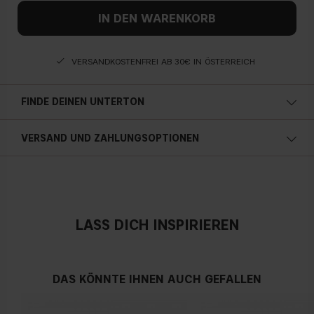
IN DEN WARENKORB
VERSANDKOSTENFREI AB 30€ IN ÖSTERREICH
FINDE DEINEN UNTERTON
Kalte Unterton
VERSAND UND ZAHLUNGSOPTIONEN
Blauer, rosa oder rötlicher teint
Österreich
Neutral
LASS DICH INSPIRIEREN
Kein offensichtlicher Blau-, Rosa- oder Gelbton
DAS KÖNNTE IHNEN AUCH GEFALLEN
Warmen Hautunterton