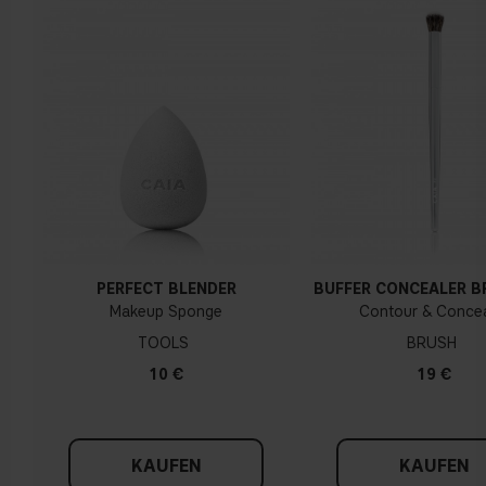
Gelber, olivfarbener oder goldener teint
PERFECT BLENDER
BUFFER CONCEALER B
Makeup Sponge
Contour & Concea
TOOLS
BRUSH
10 €
19 €
KAUFEN
KAUFEN