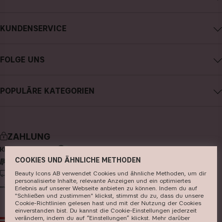
Impressum
KUNDENSERVICE
Über CAIA Cosmetics
CAIA kontaktieren
Karriere
FOLGE UNS
Kauf widerrufen
Allgemeine Geschäftsbedingungen
Instagram
Meine Bestellung verfolgen
Datenschutzerklärung
POPULÄRE KATEGORIEN
Facebook
FAQs
Cookies
neuheiten
YouTube
Bewertungen
Presse
bestseller
TikTok
Store
ZAHLUNG
make-up
Pinterest
COOKIES UND ÄHNLICHE METHODEN
hautpflege
LIEFERUNG
Beauty Icons AB verwendet Cookies und ähnliche Methoden, um dir
haarpflege
personalisierte Inhalte, relevante Anzeigen und ein optimiertes
Erlebnis auf unserer Webseite anbieten zu können. Indem du auf
parfüm
"Schließen und zustimmen" klickst, stimmst du zu, dass du unsere
Cookie-Richtlinien gelesen hast und mit der Nutzung der Cookies
einverstanden bist. Du kannst die Cookie-Einstellungen jederzeit
pinsel & zubehör
verändern, indem du auf “Einstellungen” klickst. Mehr darüber
AT
EUR