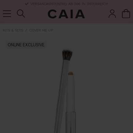
VERSANDKOSTENFREI AB 30€ IN ÖSTERREICH
KITS & SETS
COVER ME UP
pinsel &
trockensha
ONLINE EXCLUSIVE
parfüm
kits & sets
zubehör
mpoo