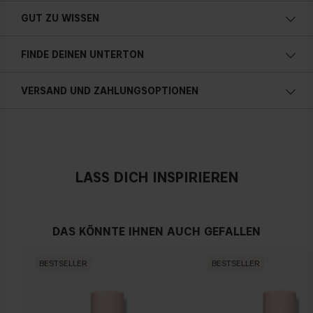
GUT ZU WISSEN
FINDE DEINEN UNTERTON
Kalte Unterton
VERSAND UND ZAHLUNGSOPTIONEN
Blauer, rosa oder rötlicher teint
Österreich
Neutral
LASS DICH INSPIRIEREN
Kein offensichtlicher Blau-, Rosa- oder Gelbton
DAS KÖNNTE IHNEN AUCH GEFALLEN
Warmen Hautunterton
BESTSELLER
BESTSELLER
Gelber, olivfarbener oder goldener teint