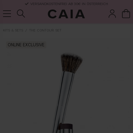
VERSANDKOSTENFREI AB 30€ IN ÖSTERREICH
KITS & SETS
THE CONTOUR SET
pinsel &
trockensha
ONLINE EXCLUSIVE
parfüm
kits & sets
zubehör
mpoo