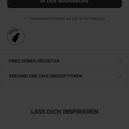
IN DEN WARENKORB
VERSANDKOSTENFREI AB 30€ IN ÖSTERREICH
FINDE DEINEN UNTERTON
Kalte Unterton
VERSAND UND ZAHLUNGSOPTIONEN
Blauer, rosa oder rötlicher teint
Österreich
Neutral
LASS DICH INSPIRIEREN
Kein offensichtlicher Blau-, Rosa- oder Gelbton