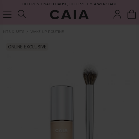
LIEFERUNG NACH HAUSE, LIEFERZEIT 2-4 WERKTAGE
KITS & SETS
WAKE UP ROUTINE
pinsel &
trockensha
ONLINE EXCLUSIVE
parfüm
kits & sets
zubehör
mpoo