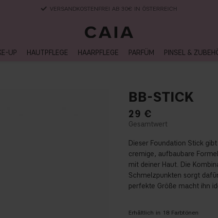
LIEFERUNG NACH HAUSE, LIEFERZEIT 2-4 WERKTAGE
KE-UP
HAUTPFLEGE
HAARPFLEGE
PARFÜM
PINSEL & ZUBEH
BB-STICK
29
€
Dieser Foundation Stick gibt 
cremige, aufbaubare Formel 
mit deiner Haut. Die Kombi
Schmelzpunkten sorgt dafür,
perfekte Größe macht ihn i
Erhältlich in
18
Farbtönen