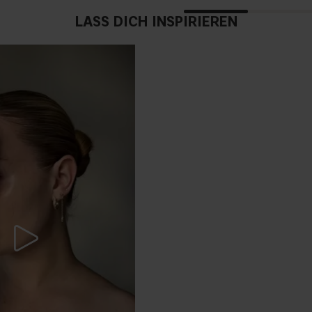
LASS DICH INSPIRIEREN
Trocknet der Stick die
Passt der Stick zu reif
Ist er vegan?
Ist er „nicht komedog
Ist er glutenfrei?