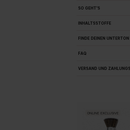
SO GEHT'S
INHALTSSTOFFE
FINDE DEINEN UNTERTON
FAQ
Zu welchem Hauttyp pa
VERSAND UND ZAHLUNG
8.5 g / 3 oz
Ke
Muss ich die Haut vorb
ONLINE EXCLUSIVE