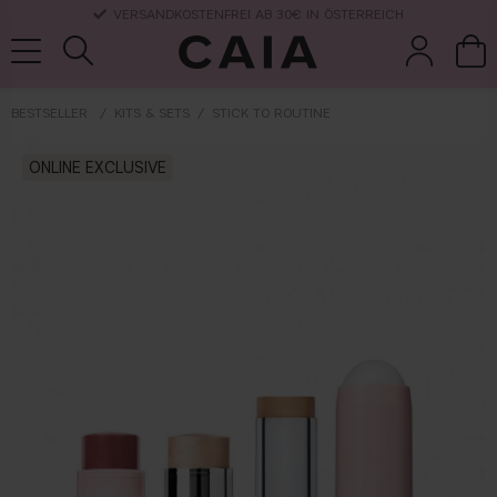
LIEFERUNG NACH HAUSE, LIEFERZEIT 2-4 WERKTAGE
BESTSELLER
KITS & SETS
STICK TO ROUTINE
pinsel &
trockensha
ONLINE EXCLUSIVE
parfüm
kits & sets
zubehör
mpoo