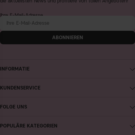
die aktuellsten News und profitiere von tollen Angeboten!
Ihre E-Mail-Adresse
ABONNIEREN
INFORMATIE
Impressum
KUNDENSERVICE
Über CAIA Cosmetics
CAIA kontaktieren
Karriere
FOLGE UNS
Kauf widerrufen
Allgemeine Geschäftsbedingungen
Instagram
Meine Bestellung verfolgen
Datenschutzerklärung
POPULÄRE KATEGORIEN
Facebook
FAQs
Cookies