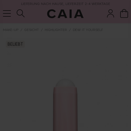
LIEFERUNG NACH HAUSE, LIEFERZEIT 2-4 WERKTAGE
MAKE-UP
GESICHT
HIGHLIGHTER
DEW IT YOURSELF
pinsel &
trockensha
BELIEBT
parfüm
kits & sets
zubehör
mpoo