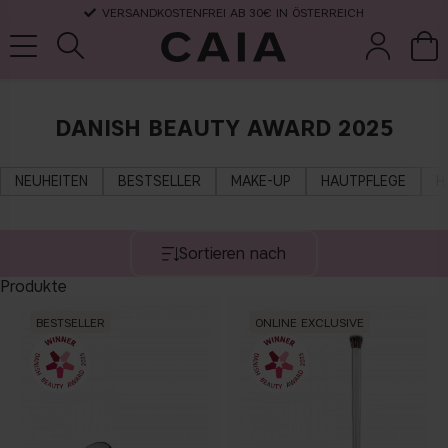
VERSANDKOSTENFREI AB 30€ IN ÖSTERREICH
DANISH BEAUTY AWARD 2025
pinsel &
trockensha
parfüm
kits & sets
zubehör
mpoo
NEUHEITEN
BESTSELLER
MAKE-UP
HAUTPFLEGE
H
Sortieren nach
Produkte
BESTSELLER
ONLINE EXCLUSIVE