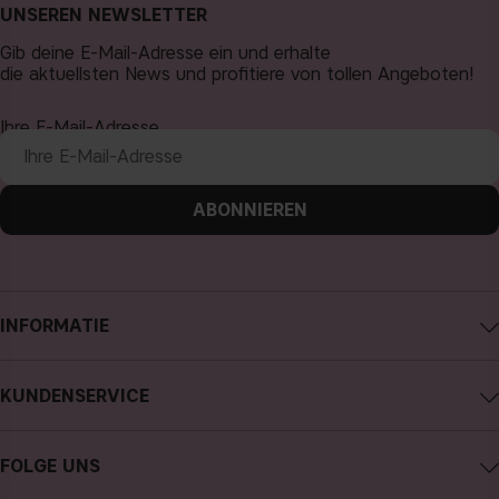
UNSEREN NEWSLETTER
Gib deine E-Mail-Adresse ein und erhalte
die aktuellsten News und profitiere von tollen Angeboten!
Ihre E-Mail-Adresse
ABONNIEREN
INFORMATIE
Impressum
KUNDENSERVICE
Über CAIA Cosmetics
CAIA kontaktieren
Karriere
FOLGE UNS
Kauf widerrufen
Allgemeine Geschäftsbedingungen