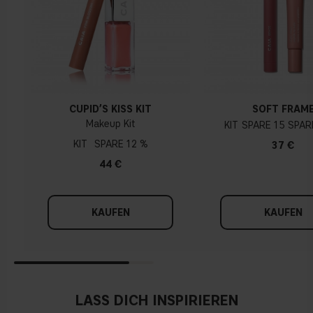
Gelber, olivfarbener oder goldener teint
CUPID’S KISS KIT
SOFT FRAM
Makeup Kit
KIT
15
KIT
12 %
37 €
44 €
KAUFEN
KAUFEN
LASS DICH INSPIRIEREN