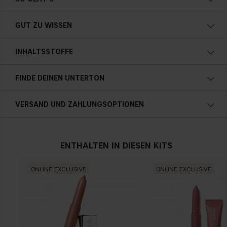
Multifunktionale Formel
Intensive Pigmentierung
GUT ZU WISSEN
Natürliches Finish
Mit Vitamin E angereichert
INHALTSSTOFFE
Leichtes und angenehmes Tragegefühl
1.3g / 0.04 oz
FINDE DEINEN UNTERTON
Kalte Unterton
VERSAND UND ZAHLUNGSOPTIONEN
Blauer, rosa oder rötlicher teint
Österreich
ENTHALTEN IN DIESEN KITS
Neutral
ONLINE EXCLUSIVE
ONLINE EXCLUSIVE
Kein offensichtlicher Blau-, Rosa- oder Gelbton
Warmen Hautunterton