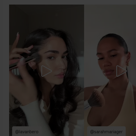
@lavanbero
@sarahmariager