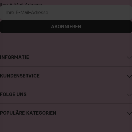
Ihre E-Mail-Adresse
ABONNIEREN
INFORMATIE
Impressum
KUNDENSERVICE
Über CAIA Cosmetics
CAIA kontaktieren
Karriere
FOLGE UNS
Kauf widerrufen
Allgemeine Geschäftsbedingungen
Instagram
Meine Bestellung verfolgen
Datenschutzerklärung
POPULÄRE KATEGORIEN
Facebook
FAQs
Cookies
neuheiten
YouTube
Bewertungen
Presse