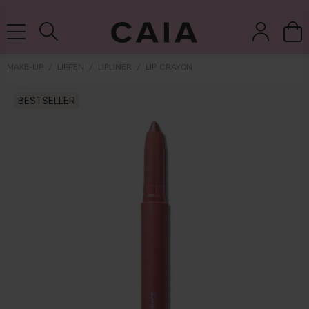
LIEFERUNG NACH HAUSE, LIEFERZEIT 2-4 WERKTAGE
MAKE-UP
LIPPEN
LIPLINER
LIP CRAYON
BESTSELLER
pinsel &
trockensha
parfüm
kits & sets
zubehör
mpoo