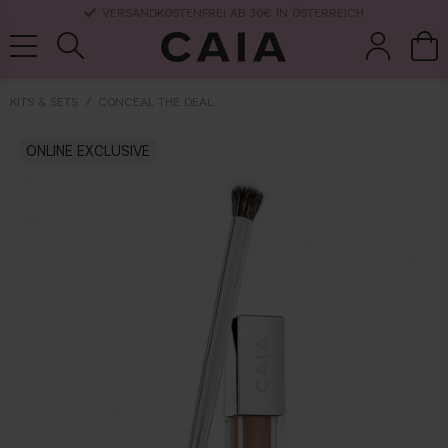
VERSANDKOSTENFREI AB 30€ IN ÖSTERREICH
KITS & SETS
CONCEAL THE DEAL
pinsel &
trockensha
ONLINE EXCLUSIVE
parfüm
kits & sets
zubehör
mpoo