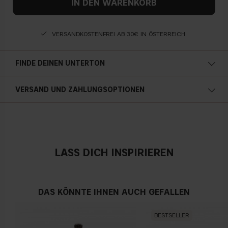
IN DEN WARENKORB
VERSANDKOSTENFREI AB 30€ IN ÖSTERREICH
FINDE DEINEN UNTERTON
Kalte Unterton
VERSAND UND ZAHLUNGSOPTIONEN
Blauer, rosa oder rötlicher teint
Österreich
Neutral
LASS DICH INSPIRIEREN
Kein offensichtlicher Blau-, Rosa- oder Gelbton
DAS KÖNNTE IHNEN AUCH GEFALLEN
Warmen Hautunterton
BESTSELLER
Gelber, olivfarbener oder goldener teint