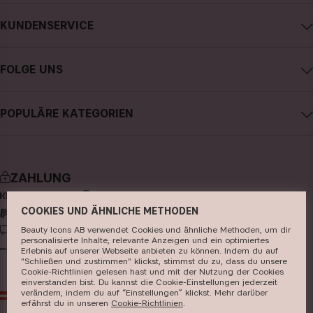
Impressum
KUNDENSERVICE
Über CAIA Cosmetics
CAIA kontaktieren
Karriere
FOLGE UNS
Kauf widerrufen
Allgemeine Geschäftsbedingungen
Instagram
Meine Bestellung verfolgen
Datenschutzerklärung
POPULÄRE KATEGORIEN
Facebook
FAQs
Cookies
neuheiten
YouTube
Bewertungen
Presse
bestseller
TikTok
Store
ZAHLUNG
make-up
Pinterest
COOKIES UND ÄHNLICHE METHODEN
hautpflege
LIEFERUNG
Beauty Icons AB verwendet Cookies und ähnliche Methoden, um dir
haarpflege
personalisierte Inhalte, relevante Anzeigen und ein optimiertes
Erlebnis auf unserer Webseite anbieten zu können. Indem du auf
parfüm
"Schließen und zustimmen" klickst, stimmst du zu, dass du unsere
Cookie-Richtlinien gelesen hast und mit der Nutzung der Cookies
einverstanden bist. Du kannst die Cookie-Einstellungen jederzeit
pinsel & zubehör
verändern, indem du auf “Einstellungen” klickst. Mehr darüber
AT
EUR
erfährst du in unseren ​
Cookie-Richtlinien
​.
kits & sets