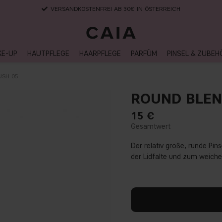
VERSANDKOSTENFREI AB 30€ IN ÖSTERREICH
KE-UP
HAUTPFLEGE
HAARPFLEGE
PARFÜM
PINSEL & ZUBEH
USH 05
ROUND BLEN
15
€
Der relativ große, runde Pi
der Lidfalte und zum weiche