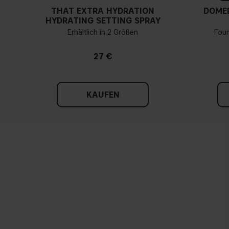
THAT EXTRA HYDRATION
DOME
HYDRATING SETTING SPRAY
Erhältlich in 2 Größen
Fou
27 €
KAUFEN