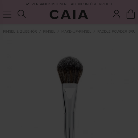
VERSANDKOSTENFREI AB 30€ IN ÖSTERREICH
PINSEL & ZUBEHÖR
PINSEL
MAKE-UP-PINSEL
PADDLE POWDER BRUS
pinsel &
trockensha
parfüm
kits & sets
zubehör
mpoo