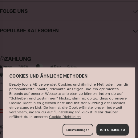
CAIA kontaktieren
Karriere
FOLGE UNS
Kauf widerrufen
Allgemeine Geschäftsbedingungen
Instagram
Meine Bestellung verfolgen
Datenschutzerklärung
POPULÄRE KATEGORIEN
Facebook
FAQs
Cookies
neuheiten
YouTube
Bewertungen
Presse
bestseller
TikTok
Store
ZAHLUNG
make-up
Pinterest
hautpflege
COOKIES UND ÄHNLICHE METHODEN
LIEFERUNG
Beauty Icons AB verwendet Cookies und ähnliche Methoden, um dir
haarpflege
personalisierte Inhalte, relevante Anzeigen und ein optimiertes
Erlebnis auf unserer Webseite anbieten zu können. Indem du auf
parfüm
"Schließen und zustimmen" klickst, stimmst du zu, dass du unsere
Cookie-Richtlinien gelesen hast und mit der Nutzung der Cookies
pinsel & zubehör
einverstanden bist. Du kannst die Cookie-Einstellungen jederzeit
AT
EUR
verändern, indem du auf “Einstellungen” klickst. Mehr darüber
kits & sets
erfährst du in unseren ​
Cookie-Richtlinien
​.
© 2026
Beauty Icons AB. Wir verwenden Cookies -
hier
Einstellungen
ICH STIMME ZU
mehr erfahren
.