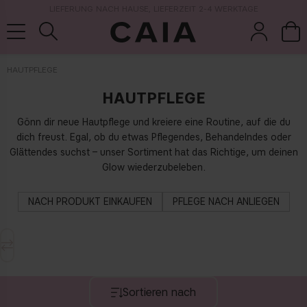
LIEFERUNG NACH HAUSE, LIEFERZEIT 2-4 WERKTAGE
HAUTPFLEGE
HAUTPFLEGE
pinsel &
trockensha
parfüm
kits & sets
zubehör
mpoo
Gönn dir neue Hautpflege und kreiere eine Routine, auf die du
dich freust. Egal, ob du etwas Pflegendes, Behandelndes oder
Glättendes suchst – unser Sortiment hat das Richtige, um deinen
Glow wiederzubeleben.
NACH PRODUKT EINKAUFEN
PFLEGE NACH ANLIEGEN
Sortieren nach